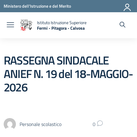
Vai ai contenuti
Vai al menu di navigazione
Vai al footer
Ministero dell'Istruzione e del Merito
Istituto Istruzione Superiore
Fermi - Pitagora - Calvosa
— Visita la pagina iniziale della scuola
RASSEGNA SINDACALE
ANIEF N. 19 del 18-MAGGIO-
2026
Personale scolastico
0