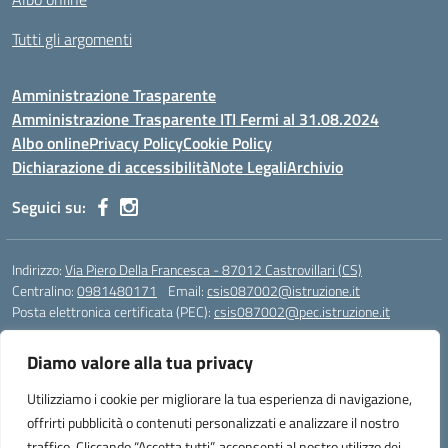
Tutti gli argomenti
Amministrazione Trasparente
Amministrazione Trasparente ITI Fermi al 31.08.2024
Albo online
Privacy Policy
Cookie Policy
Dichiarazione di accessibilità
Note Legali
Archivio
Seguici su:
Indirizzo:
Via Piero Della Francesca - 87012 Castrovillari (CS)
Centralino:
0981480171
Email:
csis087002@istruzione.it
Posta elettronica certificata (PEC):
csis087002@pec.istruzione.it
Codice fiscale: 94040930789
Diamo valore alla tua privacy
Codice meccanografico:
CSIS087002
Codice Indice delle Pubbliche Amministrazioni (IPA): PNG4CA8K
Utilizziamo i cookie per migliorare la tua esperienza di navigazione,
Codice unico di fatturazione (CUF): R8N7JA
offrirti pubblicità o contenuti personalizzati e analizzare il nostro
traffico. Cliccando “Accetta tutti”, acconsenti al nostro utilizzo dei