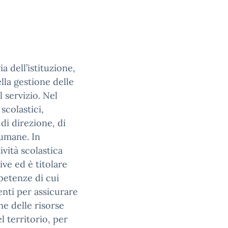
a dell’istituzione,
lla gestione delle
l servizio. Nel
scolastici,
di direzione, di
 umane. In
ività scolastica
ive ed è titolare
mpetenze di cui
enti per assicurare
ne delle risorse
l territorio, per