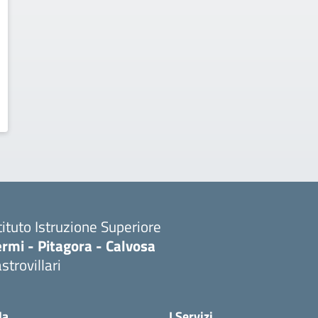
tituto Istruzione Superiore
rmi - Pitagora - Calvosa
strovillari
Visita la pagina iniziale della scuola
la
I Servizi