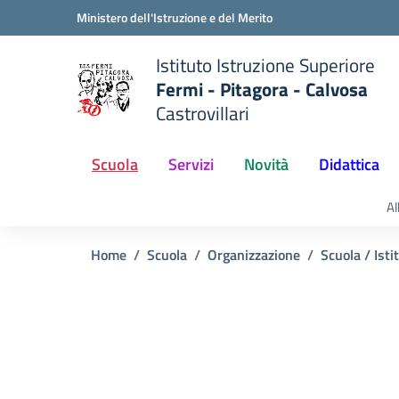
Vai ai contenuti
Vai al menu di navigazione
Vai al footer
Ministero dell'Istruzione e del Merito
Istituto Istruzione Superiore
Fermi - Pitagora - Calvosa
Castrovillari
 della scuola
— Visita la pagina iniziale del
Scuola
Servizi
Novità
Didattica
Al
Home
Scuola
Organizzazione
Scuola / Isti