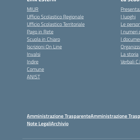
MIUR
Presenta
Ufficio Scolastico Regionale
I luoghi
Ufficio Scolastico Territoriale
Le perso
Pago in Rete
I numeri 
Scuola in Chiaro
I documen
Iscrizioni On Line
Organizz
Invalsi
La storia
Indire
Verbali C.
Comune
ANIST
Amministrazione Trasparente
Amministrazione Trasp
Note Legali
Archivio