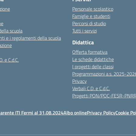
zione
Personale scolastico
Famiglie e studenti
ne
Percorsi di studio
della scuola
Tutti i servizi
ti e i regolamenti della scuola
Didattica
azione
Offerta formativa
Le schede didattiche
D. e C.d.C.
I progetti delle classi
Programmazioni a.s. 2025-202
Privacy
Verbali C.D. e C.d.C.
Progetti PON/POC-FESR-PNR
arente ITI Fermi al 31.08.2024
Albo online
Privacy Policy
Cookie Po