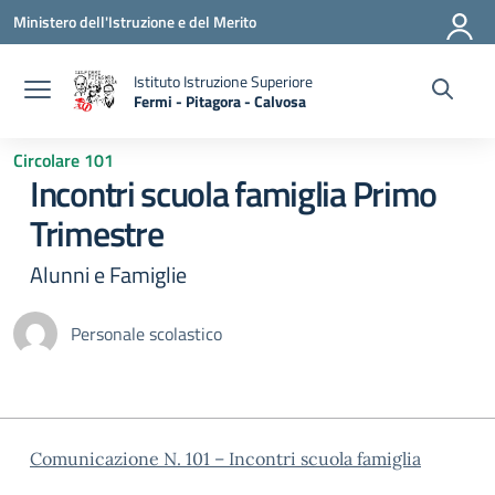
Vai ai contenuti
Vai al menu di navigazione
Vai al footer
Ministero dell'Istruzione e del Merito
Istituto Istruzione Superiore
Fermi - Pitagora - Calvosa
— Visita la pagina iniziale della scuola
Circolare 101
Incontri scuola famiglia Primo
Trimestre
Alunni e Famiglie
Personale scolastico
Comunicazione N. 101 – Incontri scuola famiglia