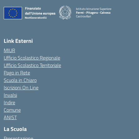
Istituto Istruzione Superiore
Fermi - Pitagora - Calvosa
Castrovillari
— Visita la pagina iniziale della scuola
Link Esterni
MIUR
Ufficio Scolastico Regionale
Ufficio Scolastico Territoriale
Pago in Rete
Scuola in Chiaro
Iscrizioni On Line
Invalsi
Indire
Comune
ANIST
La Scuola
Presentazione