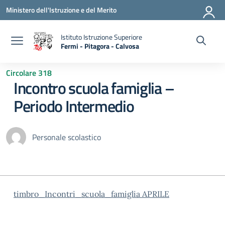
Vai ai contenuti
Vai al menu di navigazione
Vai al footer
Ministero dell'Istruzione e del Merito
Istituto Istruzione Superiore
Fermi - Pitagora - Calvosa
— Visita la pagina iniziale della scuola
Circolare 318
Incontro scuola famiglia –
Periodo Intermedio
Personale scolastico
timbro_Incontri_scuola_famiglia APRILE