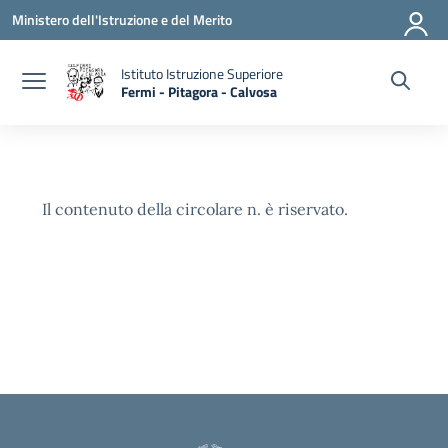
Vai ai contenuti
Vai al menu di navigazione
Vai al footer
Ministero dell'Istruzione e del Merito
Istituto Istruzione Superiore
Fermi - Pitagora - Calvosa
— Visita la pagina iniziale della scuola
Il contenuto della circolare n. è riservato.