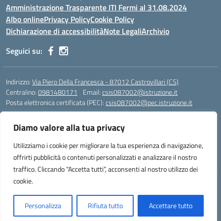
Amministrazione Trasparente ITI Fermi al 31.08.2024
Albo online
Privacy Policy
Cookie Policy
Dichiarazione di accessibilità
Note Legali
Archivio
Seguici su:
Indirizzo:
Via Piero Della Francesca - 87012 Castrovillari (CS)
Centralino:
0981480171
Email:
csis087002@istruzione.it
Posta elettronica certificata (PEC):
csis087002@pec.istruzione.it
Codice fiscale: 94040930789
Diamo valore alla tua privacy
Codice meccanografico:
CSIS087002
Codice Indice delle Pubbliche Amministrazioni (IPA): PNG4CA8K
Utilizziamo i cookie per migliorare la tua esperienza di navigazione,
Codice unico di fatturazione (CUF): R8N7JA
offrirti pubblicità o contenuti personalizzati e analizzare il nostro
traffico. Cliccando “Accetta tutti”, acconsenti al nostro utilizzo dei
cookie.
Idea e progetto di Designers Italia
Personalizza
Rifiuta tutto
Accettare tutto