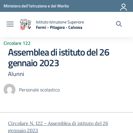
Vai ai contenuti
Vai al menu di navigazione
Vai al footer
Ministero dell'Istruzione e del Merito
Istituto Istruzione Superiore
Fermi - Pitagora - Calvosa
— Visita la pagina iniziale della scuola
Circolare 122
Assemblea di istituto del 26
gennaio 2023
Alunni
Personale scolastico
Circolare N. 122 – Assemblea di istituto del 26
gennaio 2023