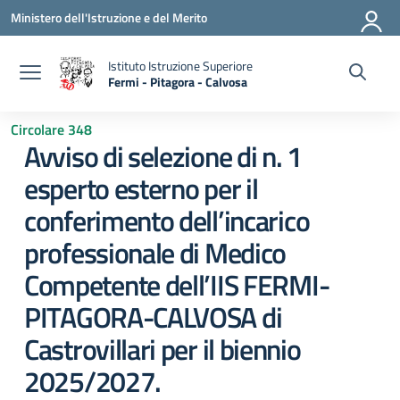
Vai ai contenuti
Vai al menu di navigazione
Vai al footer
Ministero dell'Istruzione e del Merito
Istituto Istruzione Superiore
Fermi - Pitagora - Calvosa
— Visita la pagina iniziale della scuola
Circolare 348
Avviso di selezione di n. 1
esperto esterno per il
conferimento dell’incarico
professionale di Medico
Competente dell’IIS FERMI-
PITAGORA-CALVOSA di
Castrovillari per il biennio
2025/2027.