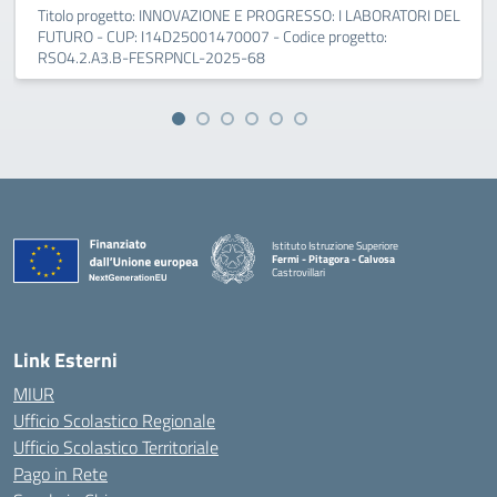
Titolo progetto: INNOVAZIONE E PROGRESSO: I LABORATORI DEL
FUTURO - CUP: I14D25001470007 - Codice progetto:
RSO4.2.A3.B-FESRPNCL-2025-68
Istituto Istruzione Superiore
Fermi - Pitagora - Calvosa
Castrovillari
— Visita la pagina iniziale della scuola
Link Esterni
MIUR
Ufficio Scolastico Regionale
Ufficio Scolastico Territoriale
Pago in Rete