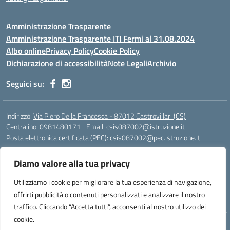
Amministrazione Trasparente
Amministrazione Trasparente ITI Fermi al 31.08.2024
Albo online
Privacy Policy
Cookie Policy
Dichiarazione di accessibilità
Note Legali
Archivio
Seguici su:
Indirizzo:
Via Piero Della Francesca - 87012 Castrovillari (CS)
Centralino:
0981480171
Email:
csis087002@istruzione.it
Posta elettronica certificata (PEC):
csis087002@pec.istruzione.it
Codice fiscale: 94040930789
Diamo valore alla tua privacy
Codice meccanografico:
CSIS087002
Codice Indice delle Pubbliche Amministrazioni (IPA): PNG4CA8K
Utilizziamo i cookie per migliorare la tua esperienza di navigazione,
Codice unico di fatturazione (CUF): R8N7JA
offrirti pubblicità o contenuti personalizzati e analizzare il nostro
traffico. Cliccando “Accetta tutti”, acconsenti al nostro utilizzo dei
cookie.
Idea e progetto di Designers Italia