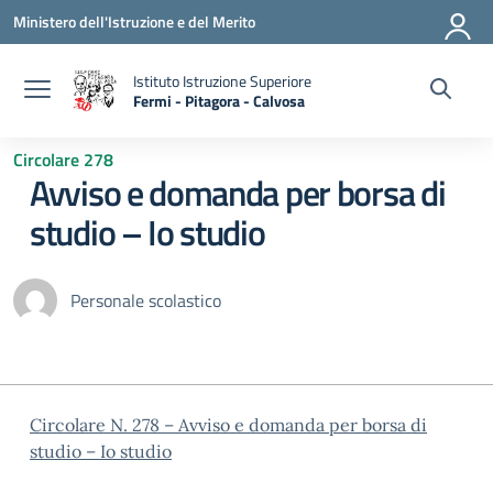
Vai ai contenuti
Vai al menu di navigazione
Vai al footer
Ministero dell'Istruzione e del Merito
Istituto Istruzione Superiore
Fermi - Pitagora - Calvosa
— Visita la pagina iniziale della scuola
Circolare 278
Avviso e domanda per borsa di
studio – Io studio
Personale scolastico
Circolare N. 278 – Avviso e domanda per borsa di
studio – Io studio