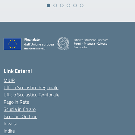
Istituto Istruzione Superiore
Fermi - Pitagora - Calvosa
Castrovillari
— Visita la pagina iniziale della scuola
Link Esterni
MIUR
Ufficio Scolastico Regionale
Ufficio Scolastico Territoriale
Pago in Rete
Scuola in Chiaro
Iscrizioni On Line
Invalsi
Indire