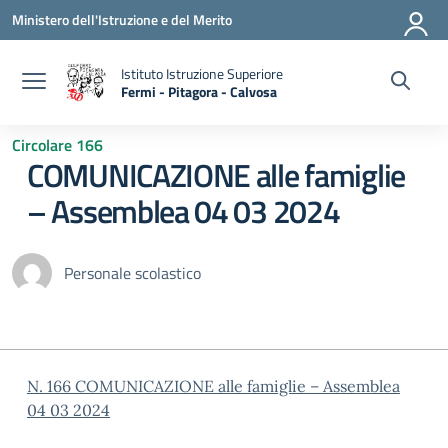
Vai ai contenuti
Vai al menu di navigazione
Vai al footer
Ministero dell'Istruzione e del Merito
Istituto Istruzione Superiore
Fermi - Pitagora - Calvosa
— Visita la pagina iniziale della scuola
Circolare 166
COMUNICAZIONE alle famiglie
– Assemblea 04 03 2024
Personale scolastico
N. 166 COMUNICAZIONE alle famiglie – Assemblea
04 03 2024