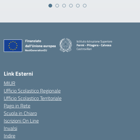
Istituto Istruzione Superiore
Fermi - Pitagora - Calvosa
Castrovillari
— Visita la pagina iniziale della scuola
Link Esterni
MIUR
Ufficio Scolastico Regionale
Ufficio Scolastico Territoriale
Pago in Rete
Scuola in Chiaro
Iscrizioni On Line
Invalsi
Indire