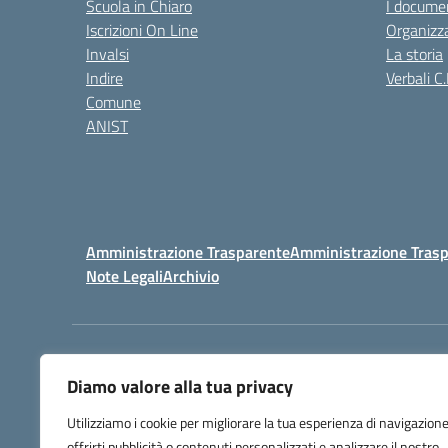
Scuola in Chiaro
I documen
Iscrizioni On Line
Organizz
Invalsi
La storia
Indire
Verbali C.
Comune
ANIST
Amministrazione Trasparente
Amministrazione Trasp
Note Legali
Archivio
Centralino:
098148017
Diamo valore alla tua privacy
Utilizziamo i cookie per migliorare la tua esperienza di navigazione
offrirti pubblicità o contenuti personalizzati e analizzare il nostro