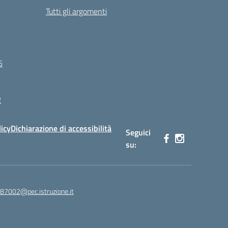
Tutti gli argomenti
6
R
licy
Dichiarazione di accessibilità
Seguici
su:
87002@pec.istruzione.it