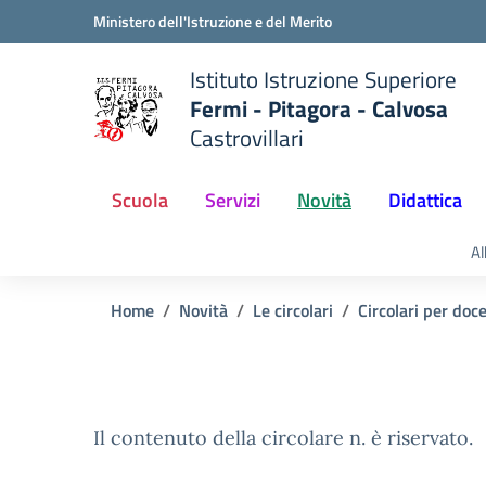
Vai ai contenuti
Vai al menu di navigazione
Vai al footer
Ministero dell'Istruzione e del Merito
Istituto Istruzione Superiore
Fermi - Pitagora - Calvosa
Castrovillari
 della scuola
— Visita la pagina iniziale del
Scuola
Servizi
Novità
Didattica
Al
Home
Novità
Le circolari
Circolari per doc
Il contenuto della circolare n. è riservato.