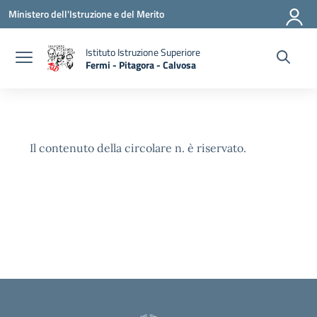
Vai ai contenuti
Vai al menu di navigazione
Vai al footer
Ministero dell'Istruzione e del Merito
Istituto Istruzione Superiore
Fermi - Pitagora - Calvosa
— Visita la pagina iniziale della scuola
Il contenuto della circolare n. è riservato.