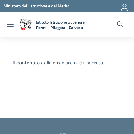
Vai ai contenuti
Vai al menu di navigazione
Vai al footer
Ministero dell'Istruzione e del Merito
Istituto Istruzione Superiore
Fermi - Pitagora - Calvosa
— Visita la pagina iniziale della scuola
Il contenuto della circolare n. è riservato.