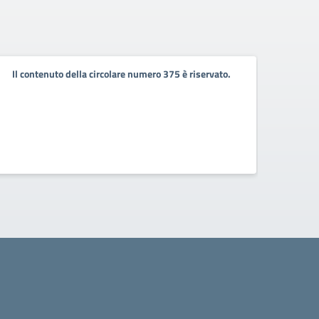
Resti
Il contenuto della circolare numero 375 è riservato.
como
202
Circo