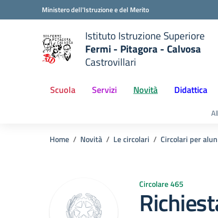
Vai ai contenuti
Vai al menu di navigazione
Vai al footer
Ministero dell'Istruzione e del Merito
Istituto Istruzione Superiore
Fermi - Pitagora - Calvosa
Castrovillari
 della scuola
— Visita la pagina iniziale del
Scuola
Servizi
Novità
Didattica
Al
Home
Novità
Le circolari
Circolari per alun
Circolare 465
Richiesta