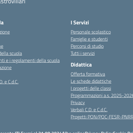
strovillari
Visita la pagina iniziale della scuola
la
I Servizi
zione
Personale scolastico
Famiglie e studenti
ne
Percorsi di studio
della scuola
Tutti i servizi
ti e i regolamenti della scuola
Didattica
azione
Offerta formativa
Le schede didattiche
D. e C.d.C.
I progetti delle classi
Programmazioni a.s. 2025-202
Privacy
Verbali C.D. e C.d.C.
Progetti PON/POC-FESR-PNR