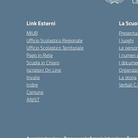
Ca
— 
Link Esterni
La Scuo
MIUR
Presenta
Ufficio Scolastico Regionale
I luoghi
Ufficio Scolastico Territoriale
Le perso
Pago in Rete
I numeri 
Scuola in Chiaro
I documen
Iscrizioni On Line
Organizz
Invalsi
La storia
Indire
Verbali C.
Comune
ANIST