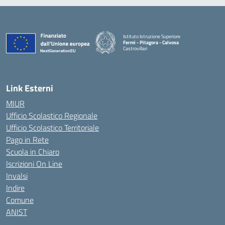
Istituto Istruzione Superiore
Fermi - Pitagora - Calvosa
Castrovillari
— Visita la pagina iniziale della scuola
Link Esterni
MIUR
Ufficio Scolastico Regionale
Ufficio Scolastico Territoriale
Pago in Rete
Scuola in Chiaro
Iscrizioni On Line
Invalsi
Indire
Comune
ANIST