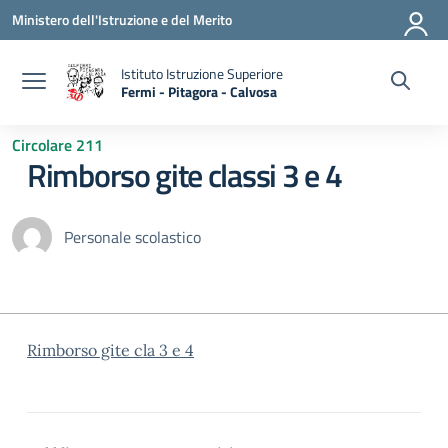
Vai ai contenuti
Vai al menu di navigazione
Vai al footer
Ministero dell'Istruzione e del Merito
Istituto Istruzione Superiore
Fermi - Pitagora - Calvosa
— Visita la pagina iniziale della scuola
Circolare 211
Rimborso gite classi 3 e 4
Personale scolastico
Rimborso gite cla 3 e 4