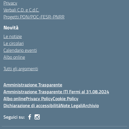
Privacy
Verbali C.D. e C.d.C.
Progetti PON/POC-FESR-PNRR
Novità
Le notizie
Le circolari
Calendario eventi
Albo online
Tutti gli argomenti
Amministrazione Trasparente
Amministrazione Trasparente ITI Fermi al 31.08.2024
Albo online
Privacy Policy
Cookie Policy
Dichiarazione di accessibilità
Note Legali
Archivio
Seguici su: