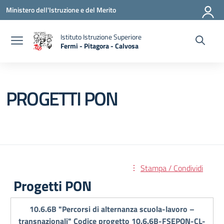
Vai ai contenuti
Vai al menu di navigazione
Vai al footer
Ministero dell'Istruzione e del Merito
Istituto Istruzione Superiore
Fermi - Pitagora - Calvosa
— Visita la pagina iniziale della scuola
PROGETTI PON
Stampa / Condividi
Progetti PON
10.6.6B "Percorsi di alternanza scuola-lavoro –
transnazionali" Codice progetto 10.6.6B-FSEPON-CL-