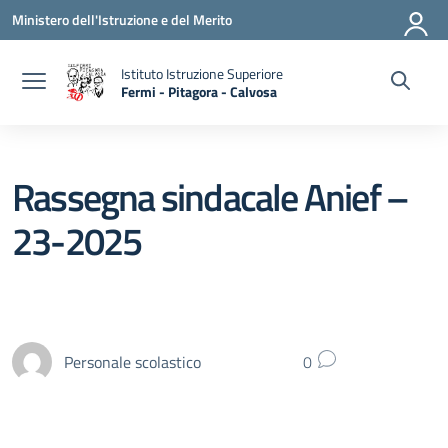
Vai ai contenuti
Vai al menu di navigazione
Vai al footer
Ministero dell'Istruzione e del Merito
Istituto Istruzione Superiore
Fermi - Pitagora - Calvosa
— Visita la pagina iniziale della scuola
Rassegna sindacale Anief –
23-2025
Personale scolastico
0