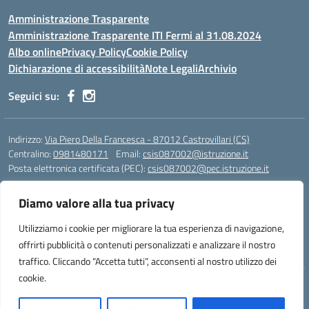
Amministrazione Trasparente
Amministrazione Trasparente ITI Fermi al 31.08.2024
Albo online
Privacy Policy
Cookie Policy
Dichiarazione di accessibilità
Note Legali
Archivio
Seguici su:
Indirizzo:
Via Piero Della Francesca - 87012 Castrovillari (CS)
Centralino:
0981480171
Email:
csis087002@istruzione.it
Posta elettronica certificata (PEC):
csis087002@pec.istruzione.it
Codice fiscale: 94040930789
Diamo valore alla tua privacy
Codice meccanografico:
CSIS087002
Codice Indice delle Pubbliche Amministrazioni (IPA): PNG4CA8K
Utilizziamo i cookie per migliorare la tua esperienza di navigazione,
Codice unico di fatturazione (CUF): R8N7JA
offrirti pubblicità o contenuti personalizzati e analizzare il nostro
traffico. Cliccando “Accetta tutti”, acconsenti al nostro utilizzo dei
cookie.
Idea e progetto di Designers Italia