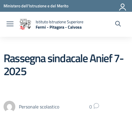
Vai ai contenuti
Vai al menu di navigazione
Vai al footer
Ministero dell'Istruzione e del Merito
Istituto Istruzione Superiore
Fermi - Pitagora - Calvosa
— Visita la pagina iniziale della scuola
Rassegna sindacale Anief 7-
2025
Personale scolastico
0