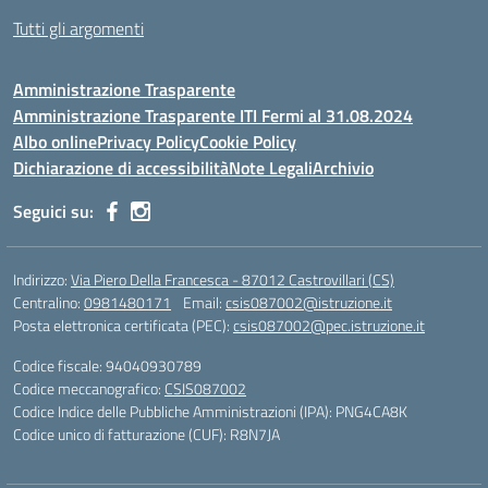
Tutti gli argomenti
Amministrazione Trasparente
Amministrazione Trasparente ITI Fermi al 31.08.2024
Albo online
Privacy Policy
Cookie Policy
Dichiarazione di accessibilità
Note Legali
Archivio
Seguici su:
Indirizzo:
Via Piero Della Francesca - 87012 Castrovillari (CS)
Centralino:
0981480171
Email:
csis087002@istruzione.it
Posta elettronica certificata (PEC):
csis087002@pec.istruzione.it
Codice fiscale: 94040930789
Codice meccanografico:
CSIS087002
Codice Indice delle Pubbliche Amministrazioni (IPA): PNG4CA8K
Codice unico di fatturazione (CUF): R8N7JA