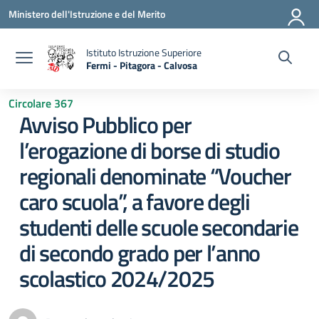
Vai ai contenuti
Vai al menu di navigazione
Vai al footer
Ministero dell'Istruzione e del Merito
Istituto Istruzione Superiore
Fermi - Pitagora - Calvosa
— Visita la pagina iniziale della scuola
Circolare 367
Avviso Pubblico per
l’erogazione di borse di studio
regionali denominate “Voucher
caro scuola”, a favore degli
studenti delle scuole secondarie
di secondo grado per l’anno
scolastico 2024/2025