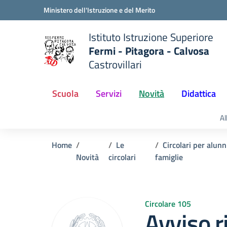
Vai ai contenuti
Vai al menu di navigazione
Vai al footer
Ministero dell'Istruzione e del Merito
Istituto Istruzione Superiore
Fermi - Pitagora - Calvosa
Castrovillari
 della scuola
— Visita la pagina iniziale del
Scuola
Servizi
Novità
Didattica
Al
Home
Le
Circolari per alunn
Novità
circolari
famiglie
Circolare 105
Avviso ri