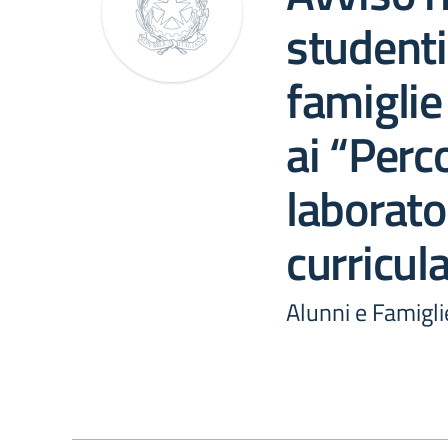
studenti 
famiglie
ai “Perc
laborator
curricula
Alunni e Famigli