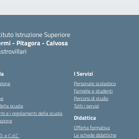
tituto Istruzione Superiore
rmi - Pitagora - Calvosa
strovillari
Visita la pagina iniziale della scuola
la
I Servizi
zione
Personale scolastico
Famiglie e studenti
ne
Percorsi di studio
della scuola
Tutti i servizi
ti e i regolamenti della scuola
Didattica
azione
Offerta formativa
Le schede didattiche
D. e C.d.C.