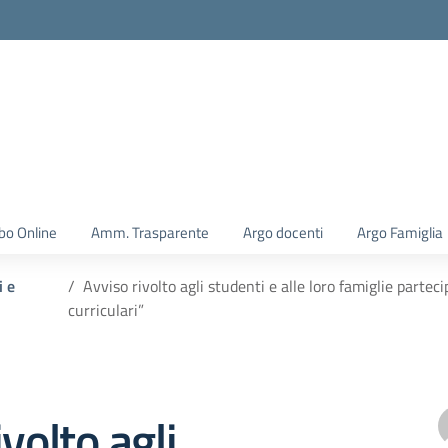
la scuola
bo Online
Amm. Trasparente
Argo docenti
Argo Famiglia
i e
Avviso rivolto agli studenti e alle loro famiglie parteci
curriculari”
volto agli