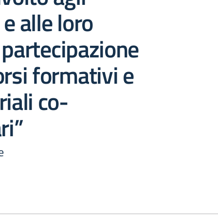
e alle loro
 partecipazione
orsi formativi e
iali co-
ri”
e