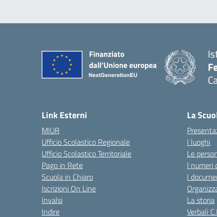
Is
Fe
Ca
— 
Link Esterni
La Scuo
MIUR
Presenta
Ufficio Scolastico Regionale
I luoghi
Ufficio Scolastico Territoriale
Le perso
Pago in Rete
I numeri 
Scuola in Chiaro
I documen
Iscrizioni On Line
Organizz
Invalsi
La storia
Indire
Verbali C.