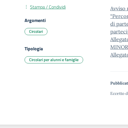
Stampa / Condividi
Avviso 
“Percor
Argomenti
di par
Circolari
partec
Allega
MINOR
Tipologia
Allega
Circolari per alunni e famiglie
Pubblicat
Eccetto d