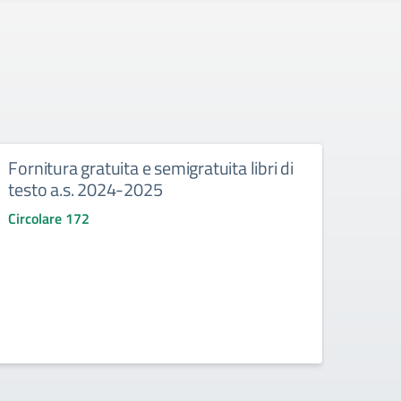
Fornitura gratuita e semigratuita libri di
Pros
testo a.s. 2024-2025
delle
con 
Circolare 172
l’or
al 10
prot