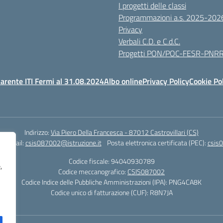
I progetti delle classi
Programmazioni a.s. 2025-202
Privacy
Verbali C.D. e C.d.C.
Progetti PON/POC-FESR-PNR
arente ITI Fermi al 31.08.2024
Albo online
Privacy Policy
Cookie Po
Indirizzo:
Via Piero Della Francesca - 87012 Castrovillari (CS)
1
Email:
csis087002@istruzione.it
Posta elettronica certificata (PEC):
csis0
Codice fiscale: 94040930789
,
Codice meccanografico:
CSIS087002
Codice Indice delle Pubbliche Amministrazioni (IPA): PNG4CA8K
Codice unico di fatturazione (CUF): R8N7JA