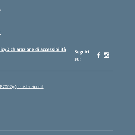
6
R
licy
Dichiarazione di accessibilità
Seguici
su:
87002@pec.istruzione.it